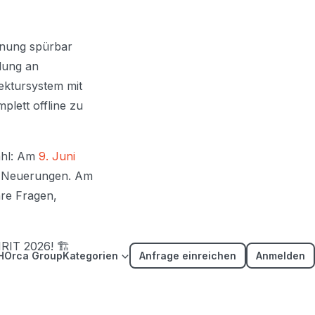
lanung spürbar
ndung an
ektursystem mit
lett offline zu
ahl: Am
9. Juni
le Neuerungen. Am
hre Fragen,
IRIT 2026! 🏗️
H
Orca Group
Kategorien
Anfrage einreichen
Anmelden