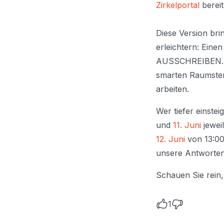
Zirkelportal
bereit
Diese Version bri
erleichtern: Eine
AUSSCHREIBEN.DE,
smarten Raumstem
arbeiten.
Wer tiefer einste
und
11. Juni
jewei
12. Juni
von 13:00
unsere Antworten
Schauen Sie rein,
1