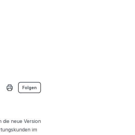
Eine Person folgt
Folgen
en die neue Version
artungskunden im