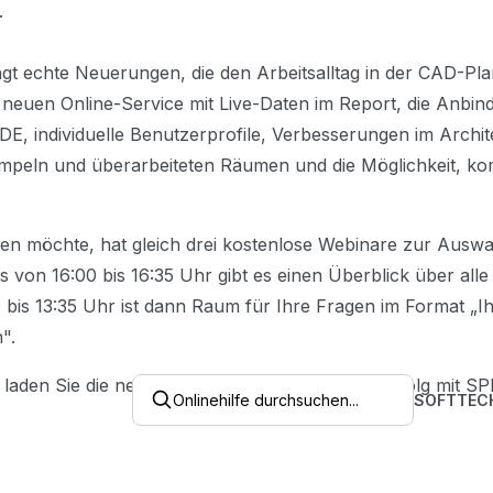
.
ngt echte Neuerungen, die den Arbeitsalltag in der CAD-P
n neuen Online-Service mit Live-Daten im Report, die Anbi
 individuelle Benutzerprofile, Verbesserungen im Archit
peln und überarbeiteten Räumen und die Möglichkeit, komp
igen möchte, hat gleich drei kostenlose Webinare zur Ausw
ls von 16:00 bis 16:35 Uhr gibt es einen Überblick über al
 bis 13:35 Uhr ist dann Raum für Ihre Fragen im Format „I
".
 laden Sie die neue Version herunter und viel Erfolg mit SP
Onlinehilfe durchsuchen...
SOFTTEC